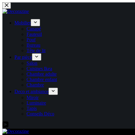
Passer
au
contenu
Mobilier
Canapé
Fauteuil
Pouf
Bureau
Tête de lit
Par pièce
Salon
Cuisines Ikea
Chambre adulte
Chambre enfant
Chambre
Deco et ambiance
Miroir
Luminaire
Tapis
Conseils Déco