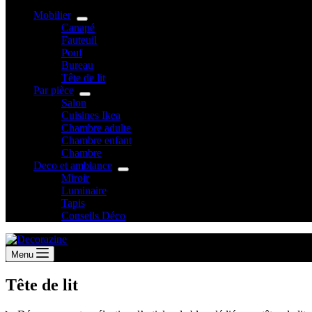
Mobilier
Canapé
Fauteuil
Pouf
Bureau
Tête de lit
Par pièce
Salon
Cuisines Ikea
Chambre adulte
Chambre enfant
Chambre
Deco et ambiance
Miroir
Luminaire
Tapis
Conseils Déco
Menu
Tête de lit