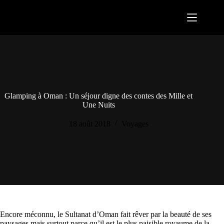
Passer
au
contenu
Glamping à Oman : Un séjour digne des contes des Mille et
Une Nuits
18 août 2018
Voyages
Encore méconnu, le Sultanat d’Oman fait rêver par la beauté de ses
paysages mais surtout parce qu’il est le plus paisible royaume de la