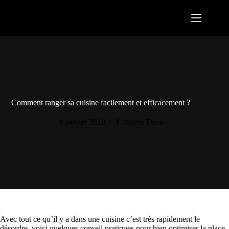
Passer
au
contenu
Comment ranger sa cuisine facilement et efficacement ?
9 janvier 2018
Conseils Déco
Avec tout ce qu’il y a dans une cuisine c’est très rapidement le
désordre, voici quelques conseil pratiques pour bien optimiser la place