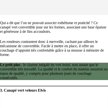
Qui a dit que l’on ne pouvait associer esthétisme et praticité ? Ce
canapé vert convertible joue sur les formes, associant une base épaisse
et généreuse à de fins accoudoirs.
Les rondeurs contrastent donc à merveille, cachant par ailleurs le
mécanisme de convertible. Facile à mettre en place, il offre un
couchage d’appoint très confortable grâce à sa mousse à mémoire de
forme.
Le petit plus
: le charme inégalé du vert boisé, tout autant que le
convertible très travaillé. La qualité et le confort du matelas assurent un
repos de qualité, y compris pour plusieurs jours de couchage
consécutifs.
3. Canapé vert velours Elvis