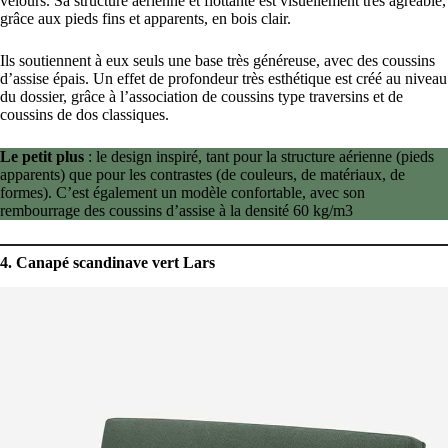
velours. Sa structure aérienne et flottante est visuellement très agréable,
grâce aux pieds fins et apparents, en bois clair.
Ils soutiennent à eux seuls une base très généreuse, avec des coussins
d’assise épais. Un effet de profondeur très esthétique est créé au niveau
du dossier, grâce à l’association de coussins type traversins et de
coussins de dos classiques.
Le petit plus
: le design inspiré, tant pour la structure aérienne (pieds
apparents) que pour les contrastes (de couleurs, de matériaux, de
formes). C’est également un modèle confortable, avec son
rembourrage des coussins d’assise à la densité 60 kg/m3
4. Canapé scandinave vert Lars