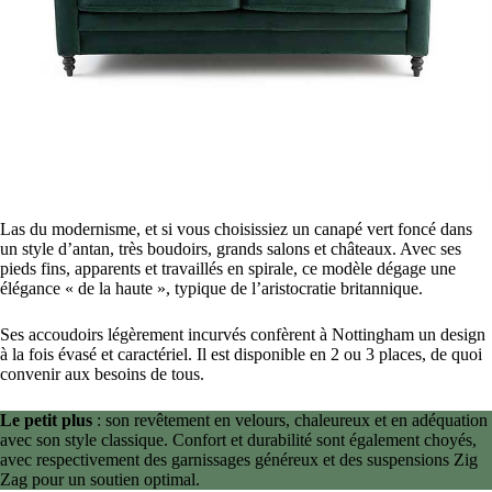
Las du modernisme, et si vous choisissiez un canapé vert foncé dans
un style d’antan, très boudoirs, grands salons et châteaux. Avec ses
pieds fins, apparents et travaillés en spirale, ce modèle dégage une
élégance « de la haute », typique de l’aristocratie britannique.
Ses accoudoirs légèrement incurvés confèrent à Nottingham un design
à la fois évasé et caractériel. Il est disponible en 2 ou 3 places, de quoi
convenir aux besoins de tous.
Le petit plus
: son revêtement en velours, chaleureux et en adéquation
avec son style classique. Confort et durabilité sont également choyés,
avec respectivement des garnissages généreux et des suspensions Zig
Zag pour un soutien optimal.