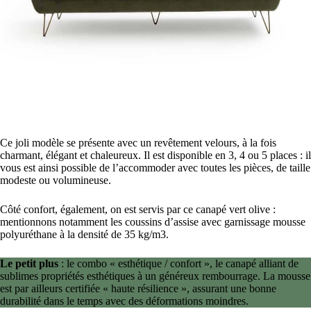
Ce joli modèle se présente avec un revêtement velours, à la fois
charmant, élégant et chaleureux. Il est disponible en 3, 4 ou 5 places : il
vous est ainsi possible de l’accommoder avec toutes les pièces, de taille
modeste ou volumineuse.
Côté confort, également, on est servis par ce canapé vert olive :
mentionnons notamment les coussins d’assise avec garnissage mousse
polyuréthane à la densité de 35 kg/m3.
Le petit plus
: le combo « esthétique / confort », le canapé alliant de
sublimes propriétés esthétiques à un généreux rembourrage. La mousse
est par ailleurs certifiée « haute résilience », assurant une bonne
durabilité dans le temps avec des déformations moindres.