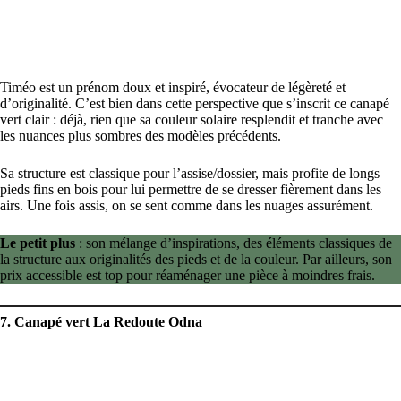
Timéo est un prénom doux et inspiré, évocateur de légèreté et
d’originalité. C’est bien dans cette perspective que s’inscrit ce canapé
vert clair : déjà, rien que sa couleur solaire resplendit et tranche avec
les nuances plus sombres des modèles précédents.
Sa structure est classique pour l’assise/dossier, mais profite de longs
pieds fins en bois pour lui permettre de se dresser fièrement dans les
airs. Une fois assis, on se sent comme dans les nuages assurément.
Le petit plus
: son mélange d’inspirations, des éléments classiques de
la structure aux originalités des pieds et de la couleur. Par ailleurs, son
prix accessible est top pour réaménager une pièce à moindres frais.
7. Canapé vert La Redoute Odna