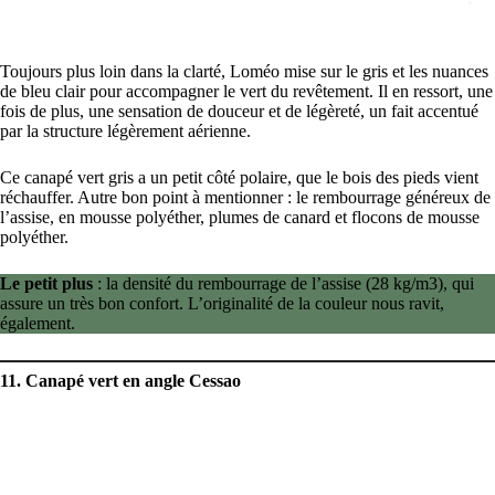
Toujours plus loin dans la clarté, Loméo mise sur le gris et les nuances
de bleu clair pour accompagner le vert du revêtement. Il en ressort, une
fois de plus, une sensation de douceur et de légèreté, un fait accentué
par la structure légèrement aérienne.
Ce canapé vert gris a un petit côté polaire, que le bois des pieds vient
réchauffer. Autre bon point à mentionner : le rembourrage généreux de
l’assise, en mousse polyéther, plumes de canard et flocons de mousse
polyéther.
Le petit plus
: la densité du rembourrage de l’assise (28 kg/m3), qui
assure un très bon confort. L’originalité de la couleur nous ravit,
également.
11. Canapé vert en angle Cessao