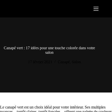
Passer
au
contenu
Canapé vert : 17 idées pour une touche colorée dans votre
salon
17 février 2021
Canapé
,
Salon
Le canapé vert est un choix idéal pour votre intérieur. Ses multiples
nuances – tantôt claires, tantôt foncées – offrent une palette de couleurs