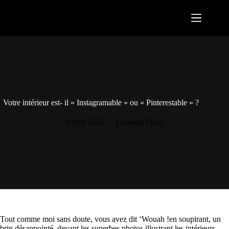
Passer
au
contenu
Votre intérieur est- il « Instagramable » ou « Pinterestable » ?
7 février 2020
Conseils Déco
Tout comme moi sans doute, vous avez dit ‘Wouah !en soupirant, un
brin désappointé, devant les superbes photos illustrant les intérieurs