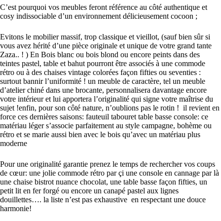
C’est pourquoi vos meubles feront référence au côté authentique et
cosy indissociable d’un environnement délicieusement cocoon ;
Evitons le mobilier massif, trop classique et vieillot, (sauf bien sûr si
vous avez hérité d’une pièce originale et unique de votre grand tante
Zaza.. ! ) En Bois blanc ou bois blond ou encore peints dans des
teintes pastel, table et bahut pourront être associés à une commode
rétro ou à des chaises vintage colorées façon fifties ou seventies :
surtout bannir l’uniformité ! un meuble de caractère, tel un meuble
d’atelier chiné dans une brocante, personnalisera davantage encore
votre intérieur et lui apportera l’originalité qui signe votre maîtrise du
sujet !enfin, pour son côté nature, n’oublions pas le rotin ! il revient en
force ces dernières saisons: fauteuil tabouret table basse console: ce
matériau léger s’associe parfaitement au style campagne, bohème ou
rétro et se marie aussi bien avec le bois qu’avec un matériau plus
moderne
Pour une originalité garantie prenez le temps de rechercher vos coups
de cœur: une jolie commode rétro par çi une console en cannage par là
une chaise bistrot nuance chocolat, une table basse façon fifties, un
petit lit en fer forgé ou encore un canapé pastel aux lignes
douillettes…. la liste n’est pas exhaustive en respectant une douce
harmonie!