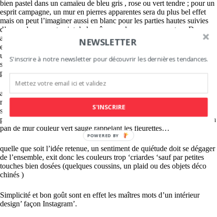
bien pastel dans un camaïeu de bleu gris , rose ou vert tendre ; pour un
esprit campagne, un mur en pierres apparentes sera du plus bel effet
mais on peut l’imaginer aussi en blanc pour les parties hautes suivies
d’un soubassement peint de la même couleur que vos portes ; Dans un
appartement en ville pourquoi pas un seul pan de mur tapissé ?
NEWSLETTER
exemple un imprimé végétal pour une ambiance jardin, ou bien encore
un pan de mur de couleur plus contrasté ‘genre terracotta’ terre de
S'inscrire à notre newsletter pour découvrir les dernières tendances.
sienne, vert sourd.. pour contrebalancer les teintes pastel du reste de la
pièce ;
avec son côté rétro très charmant la tapisserie liberty fait un retour
remarqué ! elle peut être accompagnée d’une couleur unie plus foncée
S'INSCRIRE
sur un seul pan de mur ; exemple dans une chambre d’enfant on
pourra faire le choix d’ un papier peint liberty vert et blanc associé à un
pan de mur couleur vert sauge rappelant les fleurettes…
POWERED BY
quelle que soit l’idée retenue, un sentiment de quiétude doit se dégager
de l’ensemble, exit donc les couleurs trop ‘criardes ‘sauf par petites
touches bien dosées (quelques coussins, un plaid ou des objets déco
chinés )
Simplicité et bon goût sont en effet les maîtres mots d’un intérieur
design’ façon Instagram’.